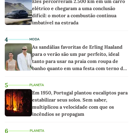
Eles percorreram 2.500 km em um carro
elétrico e chegaram a uma conclusão
difícil: o motor a combustão continua
imbatível na estrada
4
MODA
As sandálias favoritas de Erling Haaland
para o verão são um par perfeito, ideal
tanto para usar na praia com roupa de
banho quanto em uma festa com terno de
linho
5
PLANETA
Em 1950, Portugal plantou eucaliptos para
estabilizar seus solos. Sem saber,
multiplicou a velocidade com que os
incêndios se propagam
6
PLANETA