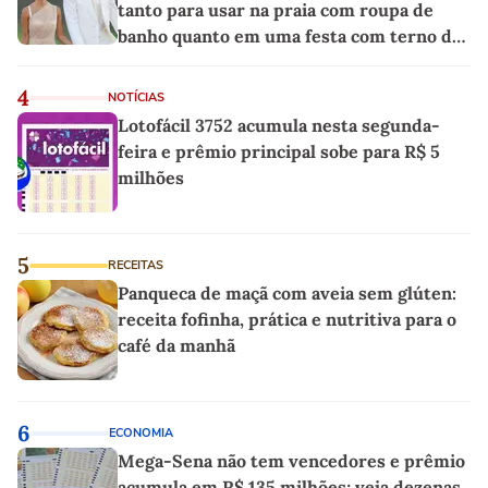
tanto para usar na praia com roupa de
banho quanto em uma festa com terno de
linho
4
NOTÍCIAS
Lotofácil 3752 acumula nesta segunda-
feira e prêmio principal sobe para R$ 5
milhões
5
RECEITAS
Panqueca de maçã com aveia sem glúten:
receita fofinha, prática e nutritiva para o
café da manhã
6
ECONOMIA
Mega-Sena não tem vencedores e prêmio
acumula em R$ 135 milhões; veja dezenas