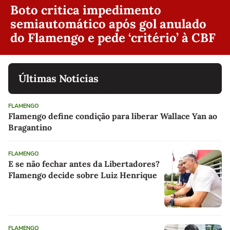
Boto critica impedimento
semiautomático após gol anulado
do Flamengo e pede ‘critério’ à CBF
Últimas Notícias
FLAMENGO
Flamengo define condição para liberar Wallace Yan ao
Bragantino
FLAMENGO
E se não fechar antes da Libertadores?
Flamengo decide sobre Luiz Henrique
FLAMENGO