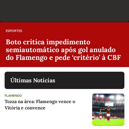
ESPORTES
Boto critica impedimento
semiautomático após gol anulado
do Flamengo e pede ‘critério’ à CBF
Últimas Notícias
FLAMENGO
Tozza na área: Flamengo vence o
Vitória e convence