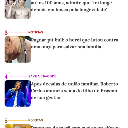
até os 100 anos, admite que "foi longe
demais em busca pela longevidade"
3
NOTÍCIAS
Ragnar pit bull: o herói que lutou contra
uma onça para salvar sua família
4
SAMBA E PAGODE
Após décadas de união familiar, Roberto
Carlos anuncia saída do filho de Erasmo
de sua gestão
5
RECEITAS
Panqueca de maçã com aveia sem glúten: