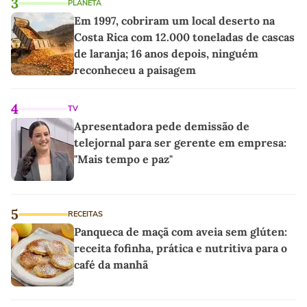
3
PLANETA
Em 1997, cobriram um local deserto na
Costa Rica com 12.000 toneladas de cascas
de laranja; 16 anos depois, ninguém
reconheceu a paisagem
4
TV
Apresentadora pede demissão de
telejornal para ser gerente em empresa:
"Mais tempo e paz"
5
RECEITAS
Panqueca de maçã com aveia sem glúten:
receita fofinha, prática e nutritiva para o
café da manhã