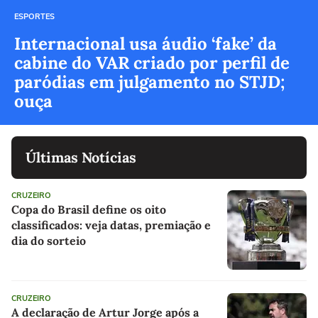
ESPORTES
Internacional usa áudio ‘fake’ da
cabine do VAR criado por perfil de
paródias em julgamento no STJD;
ouça
Últimas Notícias
CRUZEIRO
Copa do Brasil define os oito
classificados: veja datas, premiação e
dia do sorteio
CRUZEIRO
A declaração de Artur Jorge após a