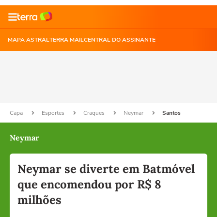
MAPA ASTRAL
TERRA MAIL
CENTRAL DO ASSINANTE
Capa
Esportes
Craques
Neymar
Santos
Neymar
Neymar se diverte em Batmóvel
que encomendou por R$ 8
milhões