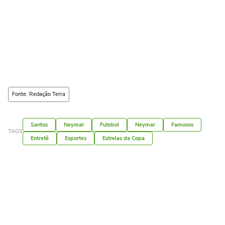
Fonte: Redação Terra
Santos
Neymar
Futebol
Neymar
Famosos
TAGS
Entretê
Esportes
Estrelas da Copa