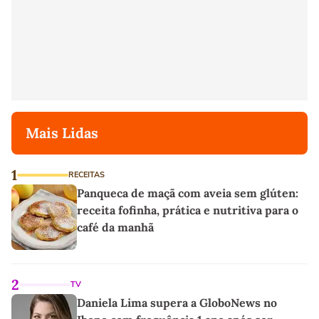
Mais Lidas
1
RECEITAS
Panqueca de maçã com aveia sem glúten:
receita fofinha, prática e nutritiva para o
café da manhã
2
TV
Daniela Lima supera a GloboNews no