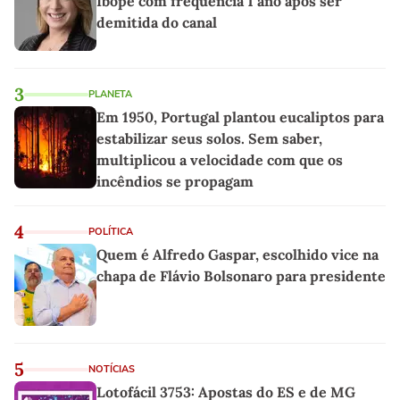
Ibope com frequência 1 ano após ser
demitida do canal
3
PLANETA
Em 1950, Portugal plantou eucaliptos para
estabilizar seus solos. Sem saber,
multiplicou a velocidade com que os
incêndios se propagam
4
POLÍTICA
Quem é Alfredo Gaspar, escolhido vice na
chapa de Flávio Bolsonaro para presidente
5
NOTÍCIAS
Lotofácil 3753: Apostas do ES e de MG