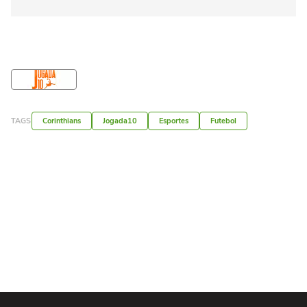
TAGS
Corinthians
Jogada10
Esportes
Futebol