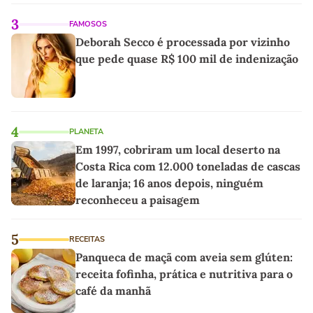
3
FAMOSOS
Deborah Secco é processada por vizinho
que pede quase R$ 100 mil de indenização
4
PLANETA
Em 1997, cobriram um local deserto na
Costa Rica com 12.000 toneladas de cascas
de laranja; 16 anos depois, ninguém
reconheceu a paisagem
5
RECEITAS
Panqueca de maçã com aveia sem glúten:
receita fofinha, prática e nutritiva para o
café da manhã