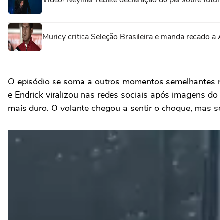
Vídeo! Neymar rebate declaração do pai sobre futuro 
Muricy critica Seleção Brasileira e manda recado a A
O episódio se soma a outros momentos semelhantes re
e Endrick viralizou nas redes sociais após imagens 
mais duro. O volante chegou a sentir o choque, mas s