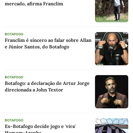
mercado, afirma Franclim
BOTAFOGO
Franclim é sincero ao falar sobre Allan
e Júnior Santos, do Botafogo
BOTAFOGO
Botafogo: a declaração de Artur Jorge
direcionada a John Textor
BOTAFOGO
Ex-Botafogo decide jogo e 'vira'
Homem-Aranha