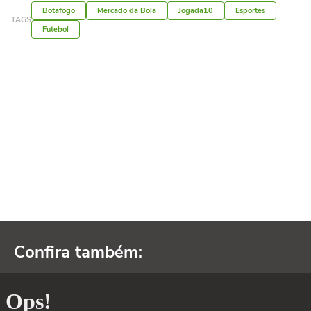
Botafogo
Mercado da Bola
Jogada10
Esportes
TAGS
Futebol
Confira também: