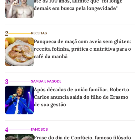
até os 100 anos, admite que "foi longe
demais em busca pela longevidade"
2
RECEITAS
Panqueca de maçã com aveia sem glúten:
receita fofinha, prática e nutritiva para o
café da manhã
3
SAMBA E PAGODE
Após décadas de união familiar, Roberto
Carlos anuncia saída do filho de Erasmo
de sua gestão
4
FAMOSOS
Frase do dia de Confúcio, famoso filósofo