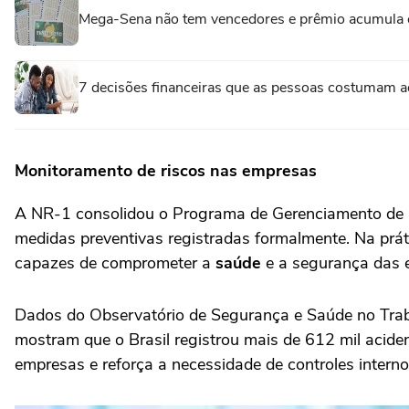
Mega-Sena não tem vencedores e prêmio acumula 
7 decisões financeiras que as pessoas costumam a
Monitoramento de riscos nas empresas
A NR-1 consolidou o Programa de Gerenciamento de R
medidas preventivas registradas formalmente. Na práti
capazes de comprometer a
saúde
e a segurança das 
Dados do Observatório de Segurança e Saúde no Trabal
mostram que o Brasil registrou mais de 612 mil acide
empresas e reforça a necessidade de controles interno