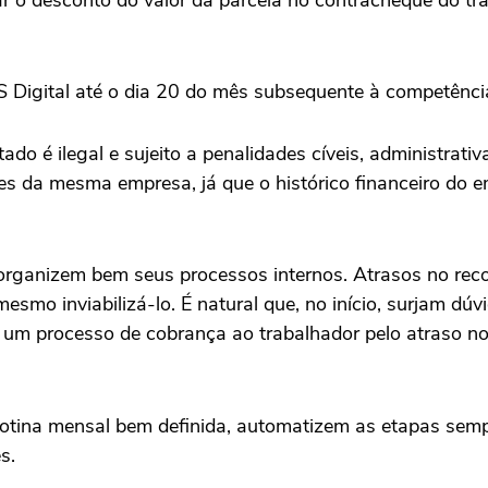
ar o desconto do valor da parcela no contracheque do trab
TS Digital até o dia 20 do mês subsequente à competênc
do é ilegal e sujeito a penalidades cíveis, administrativ
res da mesma empresa, já que o histórico financeiro do
rganizem bem seus processos internos. Atrasos no re
mesmo inviabilizá-lo. É natural que, no início, surjam d
 um processo de cobrança ao trabalhador pelo atraso n
tina mensal bem definida, automatizem as etapas sempr
s.