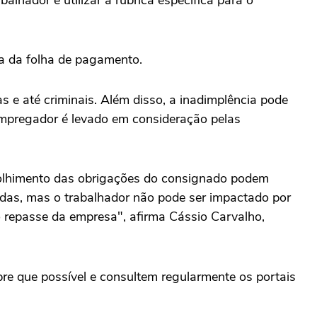
alhador e utilizar a rubrica específica para o
ia da folha de pagamento.
as e até criminais. Além disso, a inadimplência pode
 empregador é levado em consideração pelas
colhimento das obrigações do consignado podem
úvidas, mas o trabalhador não pode ser impactado por
o repasse da empresa", afirma Cássio Carvalho,
e que possível e consultem regularmente os portais