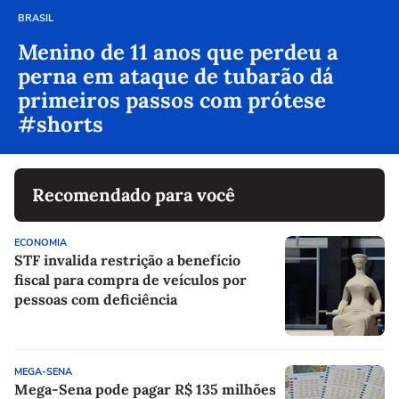
BRASIL
Menino de 11 anos que perdeu a
perna em ataque de tubarão dá
primeiros passos com prótese
#shorts
Recomendado para você
ECONOMIA
STF invalida restrição a benefício
fiscal para compra de veículos por
pessoas com deficiência
MEGA-SENA
Mega-Sena pode pagar R$ 135 milhões