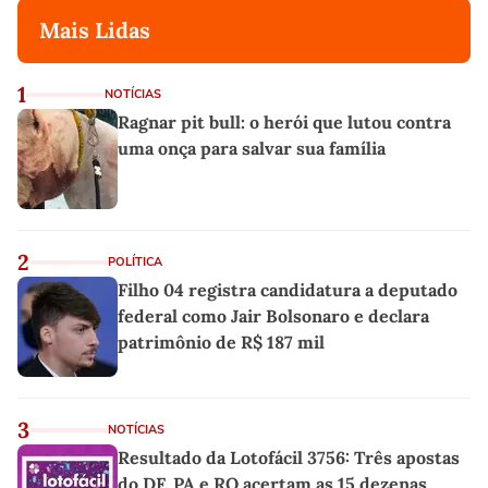
Mais Lidas
1
NOTÍCIAS
Ragnar pit bull: o herói que lutou contra
uma onça para salvar sua família
2
POLÍTICA
Filho 04 registra candidatura a deputado
federal como Jair Bolsonaro e declara
patrimônio de R$ 187 mil
3
NOTÍCIAS
Resultado da Lotofácil 3756: Três apostas
do DF, PA e RO acertam as 15 dezenas