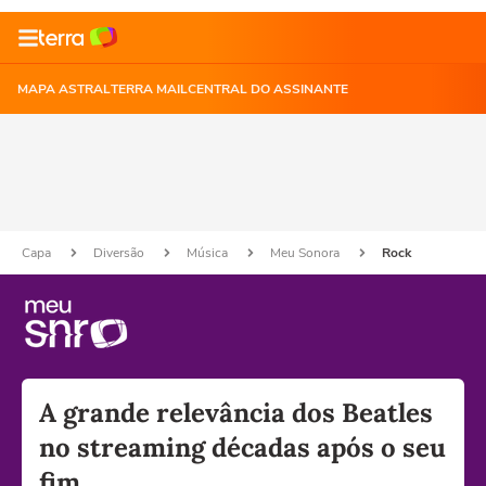
MAPA ASTRAL
TERRA MAIL
CENTRAL DO ASSINANTE
Capa
Diversão
Música
Meu Sonora
Rock
A grande relevância dos Beatles
no streaming décadas após o seu
fim