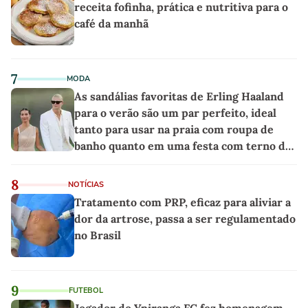
receita fofinha, prática e nutritiva para o
café da manhã
7
MODA
As sandálias favoritas de Erling Haaland
para o verão são um par perfeito, ideal
tanto para usar na praia com roupa de
banho quanto em uma festa com terno de
linho
8
NOTÍCIAS
Tratamento com PRP, eficaz para aliviar a
dor da artrose, passa a ser regulamentado
no Brasil
9
FUTEBOL
Jogador do Ypiranga FC fez homenagem