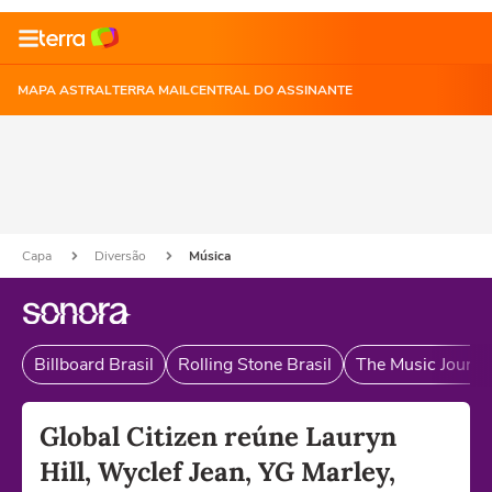
MAPA ASTRAL
TERRA MAIL
CENTRAL DO ASSINANTE
Capa
Diversão
Música
Billboard Brasil
Rolling Stone Brasil
The Music Journal
Global Citizen reúne Lauryn
Hill, Wyclef Jean, YG Marley,