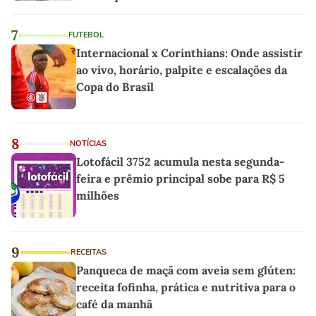
linho
7
FUTEBOL
Internacional x Corinthians: Onde assistir
ao vivo, horário, palpite e escalações da
Copa do Brasil
8
NOTÍCIAS
Lotofácil 3752 acumula nesta segunda-
feira e prêmio principal sobe para R$ 5
milhões
9
RECEITAS
Panqueca de maçã com aveia sem glúten:
receita fofinha, prática e nutritiva para o
café da manhã