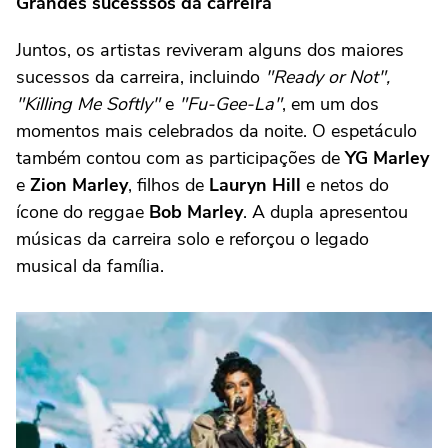
Grandes sucesssos da carreira
Juntos, os artistas reviveram alguns dos maiores
sucessos da carreira, incluindo
"Ready or Not",
"Killing Me Softly"
e
"Fu-Gee-La"
, em um dos
momentos mais celebrados da noite. O espetáculo
também contou com as participações de
YG Marley
e
Zion Marley
, filhos de
Lauryn Hill
e netos do
ícone do reggae
Bob Marley
. A dupla apresentou
músicas da carreira solo e reforçou o legado
musical da família.