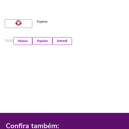
Popline
TAGS
Música
Popline
Entretê
Confira também: