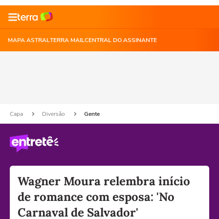
MAPA ASTRAL
TERRA MAIL
CENTRAL DO ASSINANTE
Capa
Diversão
Gente
Wagner Moura relembra início
de romance com esposa: 'No
Carnaval de Salvador'