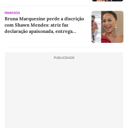
do padrasto que levará para criação do
herdeiro com Sabrina Sato
FAMOSOS
Bruna Marquezine perde a discrição
com Shawn Mendes: atriz faz
declaração apaixonada, entrega
apelido fofo e 'derrete' até Sabrina
Sato
PUBLICIDADE