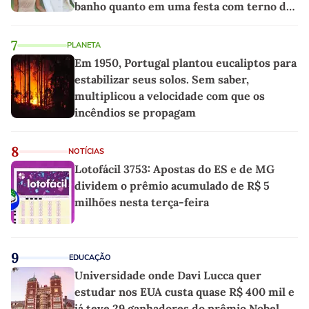
banho quanto em uma festa com terno de
linho
7
PLANETA
Em 1950, Portugal plantou eucaliptos para
estabilizar seus solos. Sem saber,
multiplicou a velocidade com que os
incêndios se propagam
8
NOTÍCIAS
Lotofácil 3753: Apostas do ES e de MG
dividem o prêmio acumulado de R$ 5
milhões nesta terça-feira
9
EDUCAÇÃO
Universidade onde Davi Lucca quer
estudar nos EUA custa quase R$ 400 mil e
já teve 29 ganhadores do prêmio Nobel