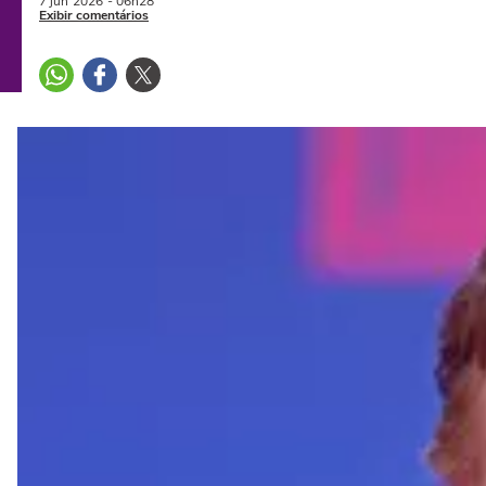
7 jun
2026
- 06h28
Exibir comentários