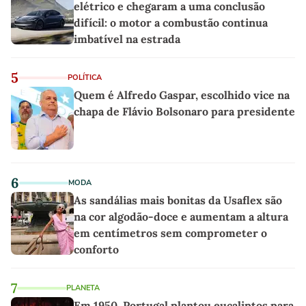
elétrico e chegaram a uma conclusão
difícil: o motor a combustão continua
imbatível na estrada
5
POLÍTICA
Quem é Alfredo Gaspar, escolhido vice na
chapa de Flávio Bolsonaro para presidente
6
MODA
As sandálias mais bonitas da Usaflex são
na cor algodão-doce e aumentam a altura
em centímetros sem comprometer o
conforto
7
PLANETA
Em 1950, Portugal plantou eucaliptos para