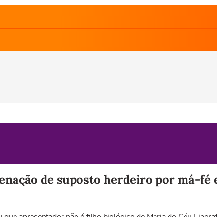
enação de suposto herdeiro por má-fé e
que apresentador não é filho biológico de Maria do Céu Libera