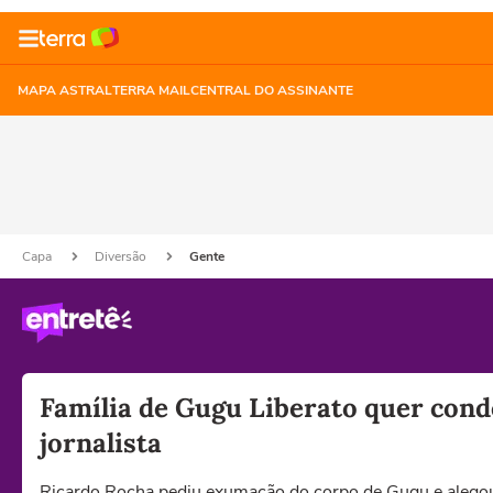
MAPA ASTRAL
TERRA MAIL
CENTRAL DO ASSINANTE
Capa
Diversão
Gente
Família de Gugu Liberato quer cond
jornalista
Ricardo Rocha pediu exumação do corpo de Gugu e alegou 