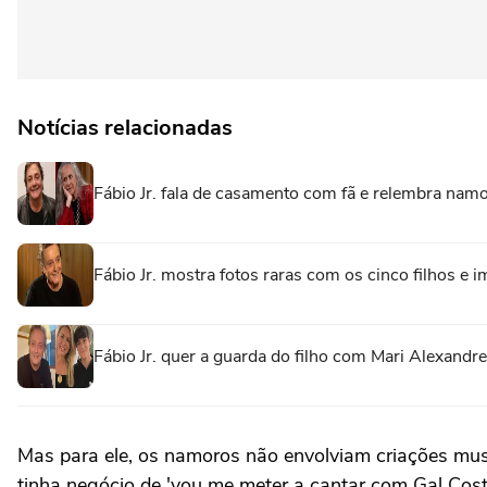
Notícias relacionadas
Fábio Jr. fala de casamento com fã e relembra nam
Fábio Jr. mostra fotos raras com os cinco filhos e 
Fábio Jr. quer a guarda do filho com Mari Alexandre
Mas para ele, os namoros não envolviam criações musi
tinha negócio de 'vou me meter a cantar com Gal Cost