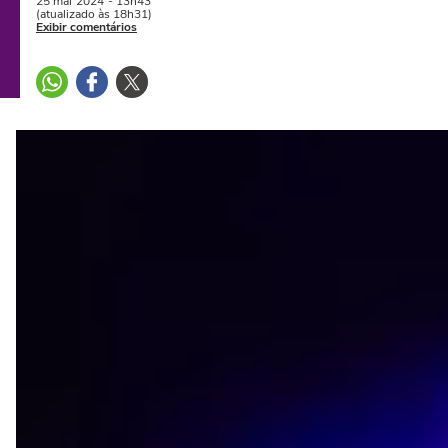
25 mai
2024
- 13h43
(atualizado às 18h31)
Exibir comentários