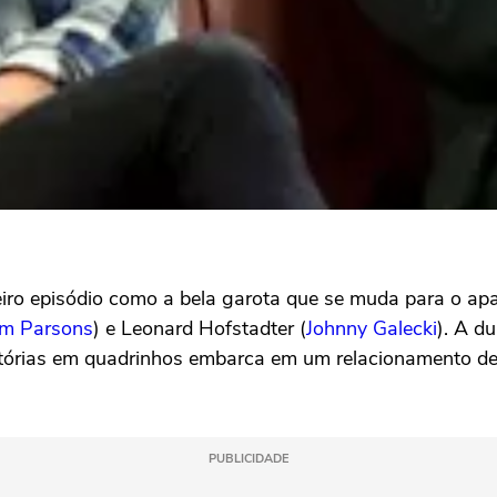
eiro episódio como a bela garota que se muda para o ap
im Parsons
) e Leonard Hofstadter (
Johnny Galecki
). A d
istórias em quadrinhos embarca em um relacionamento d
PUBLICIDADE