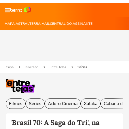
MAPA ASTRAL
TERRA MAIL
CENTRAL DO ASSINANTE
Capa
Diversão
Entre Telas
Séries
Filmes
Séries
Adoro Cinema
Xataka
Cabana do L
'Brasil 70: A Saga do Tri', na