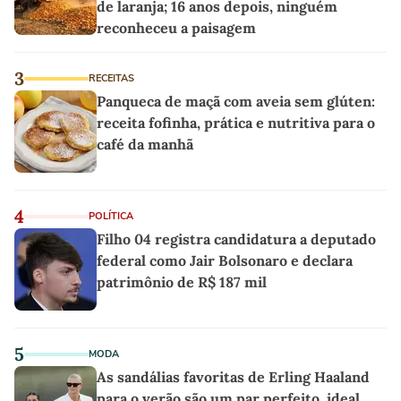
de laranja; 16 anos depois, ninguém
reconheceu a paisagem
3
RECEITAS
Panqueca de maçã com aveia sem glúten:
receita fofinha, prática e nutritiva para o
café da manhã
4
POLÍTICA
Filho 04 registra candidatura a deputado
federal como Jair Bolsonaro e declara
patrimônio de R$ 187 mil
5
MODA
As sandálias favoritas de Erling Haaland
para o verão são um par perfeito, ideal