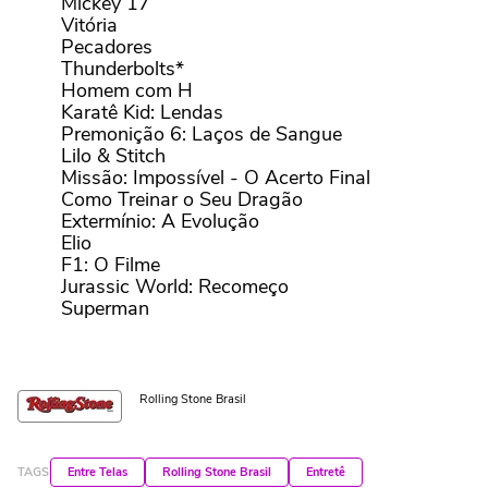
Mickey 17
Vitória
Pecadores
Thunderbolts*
Homem com H
Karatê Kid: Lendas
Premonição 6: Laços de Sangue
Lilo & Stitch
Missão: Impossível - O Acerto Final
Como Treinar o Seu Dragão
Extermínio: A Evolução
Elio
F1: O Filme
Jurassic World: Recomeço
Superman
Rolling Stone Brasil
TAGS
Entre Telas
Rolling Stone Brasil
Entretê