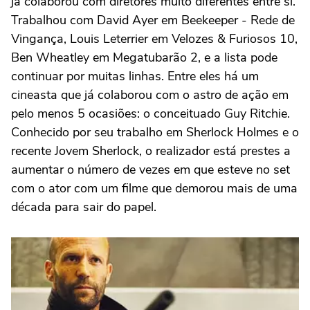
já colaborou com diretores muito diferentes entre si.
Trabalhou com
David Ayer
em
Beekeeper - Rede de
Vingança
, Louis Leterrier em
Velozes & Furiosos 10
,
Ben Wheatley
em
Megatubarão 2
, e a lista pode
continuar por muitas linhas. Entre eles há um
cineasta que já colaborou com o astro de ação em
pelo menos 5 ocasiões: o conceituado
Guy Ritchie
.
Conhecido por seu trabalho em
Sherlock Holmes
e o
recente
Jovem Sherlock
, o realizador está prestes a
aumentar o número de vezes em que esteve no set
com o ator com um filme que demorou mais de uma
década para sair do papel.