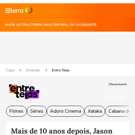
MAPA ASTRAL
TERRA MAIL
CENTRAL DO ASSINANTE
Capa
Diversão
Entre Telas
Oferecimento
Filmes
Séries
Adoro Cinema
Xataka
Cabana do L
Mais de 10 anos depois, Jason