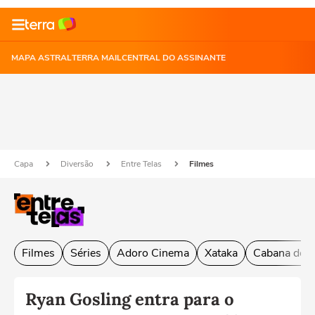
MAPA ASTRAL
TERRA MAIL
CENTRAL DO ASSINANTE
Capa
Diversão
Entre Telas
Filmes
Filmes
Séries
Adoro Cinema
Xataka
Cabana do L
Ryan Gosling entra para o