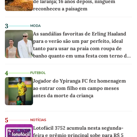
de laranja; 16 anos depois, ninguém
reconheceu a paisagem
3
MODA
As sandálias favoritas de Erling Haaland
para o verão são um par perfeito, ideal
tanto para usar na praia com roupa de
banho quanto em uma festa com terno de
linho
4
FUTEBOL
Jogador do Ypiranga FC fez homenagem
ao entrar com filho em campo meses
antes da morte da criança
5
NOTÍCIAS
Lotofácil 3752 acumula nesta segunda-
feira e prêmio principal sobe para R$ 5