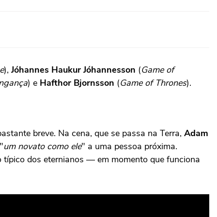
e
),
Jóhannes Haukur Jóhannesson
(
Game of
ingança
) e
Hafthor Bjornsson
(
Game of Thrones
).
stante breve. Na cena, que se passa na Terra,
Adam
"
um novato como ele
" a uma pessoa próxima.
 típico dos eternianos — em momento que funciona