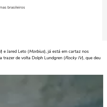
mas brasileiros
l
) e Jared Leto (
Morbius
), já está em cartaz nos
a trazer de volta Dolph Lundgren (
Rocky IV
), que deu