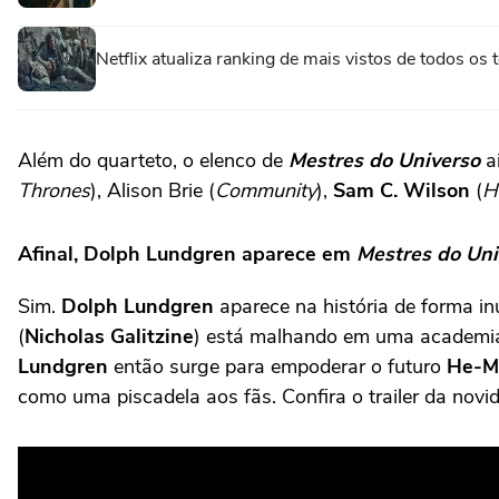
Netflix atualiza ranking de mais vistos de todos o
Além do quarteto, o elenco de
Mestres do Universo
a
Thrones
), Alison Brie (
Community
),
Sam C. Wilson
(
H
Afinal, Dolph Lundgren aparece em
Mestres do Uni
Sim.
Dolph Lundgren
aparece na história de forma i
(
Nicholas Galitzine
) está malhando em uma academia
Lundgren
então surge para empoderar o futuro
He-M
como uma piscadela aos fãs. Confira o trailer da novid