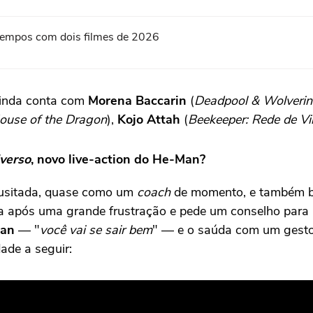
s tempos com dois filmes de 2026
inda conta com
Morena Baccarin
(
Deadpool & Wolverin
ouse of the Dragon
),
Kojo Attah
(
Beekeeper: Rede de V
verso
, novo live-action do He-Man?
nusitada, quase como um
coach
de momento, e também ba
 após uma grande frustração e pede um conselho para 
an
— "
você vai se sair bem
" — e o saúda com um gesto
ade a seguir: