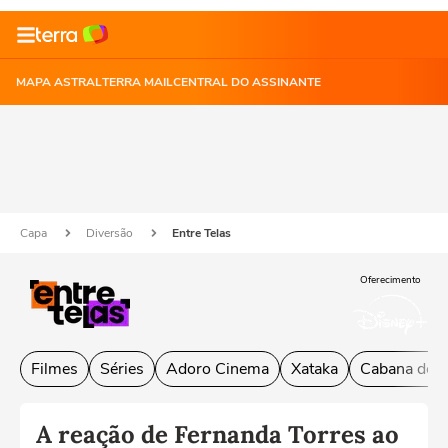
MAPA ASTRAL
TERRA MAIL
CENTRAL DO ASSINANTE
Capa
Diversão
Entre Telas
Oferecimento
Filmes
Séries
Adoro Cinema
Xataka
Cabana do L
A reação de Fernanda Torres ao