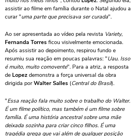
muito nos meus filhos
", contou
Lopez
. Segundo ela,
assistir ao filme em família durante o Natal ajudou a
curar "
uma parte que precisava ser curada
".
Ao ser apresentada ao vídeo pela revista
Variety
,
Fernanda Torres
ficou visivelmente emocionada.
Após assistir ao depoimento, respirou fundo e
resumiu sua reação em poucas palavras: "
Uau. Isso
é muito, muito comovente
". Para a atriz, a resposta
de
Lopez
demonstra a força universal da obra
dirigida por
Walter Salles
(
Central do Brasil
).
"
Essa reação fala muito sobre o trabalho do Walter.
É um filme político, mas também é um filme sobre
família. É uma história ancestral sobre uma mãe
deixada sozinha para criar cinco filhos. É uma
tragédia grega que vai além de qualquer posição