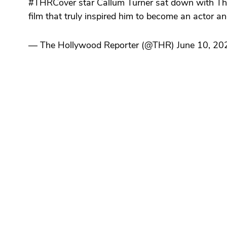
#THRCover star Callum Turner sat down with The Ho
film that truly inspired him to become an actor a
— The Hollywood Reporter (@THR) June 10, 20