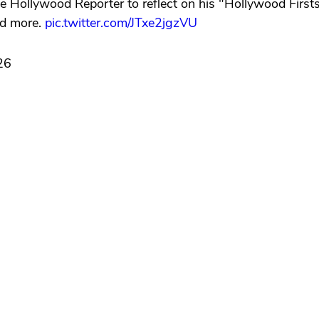
llywood Reporter to reflect on his "Hollywood Firsts," fr
nd more.
pic.twitter.com/JTxe2jgzVU
26