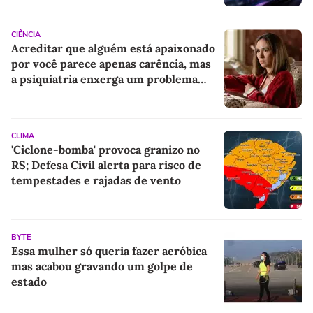
proibidas e prevê multas pesadas para
quem tentar enganar o sistema
CIÊNCIA
Acreditar que alguém está apaixonado
por você parece apenas carência, mas
a psiquiatria enxerga um problema
emocional muito mais profundo
CLIMA
'Ciclone-bomba' provoca granizo no
RS; Defesa Civil alerta para risco de
tempestades e rajadas de vento
BYTE
Essa mulher só queria fazer aeróbica
mas acabou gravando um golpe de
estado