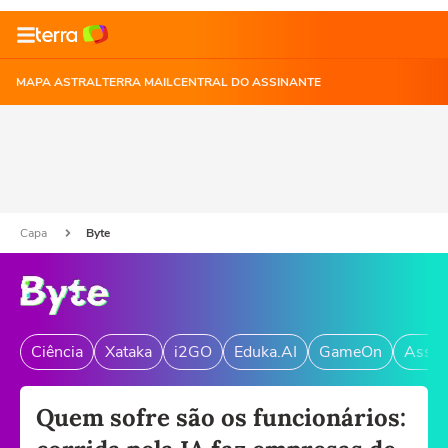
MAPA ASTRAL
TERRA MAIL
CENTRAL DO ASSINANTE
Capa
Byte
Ciência
Xataka
i2GO
Eduka.AI
GameOn
Assin
Quem sofre são os funcionários: