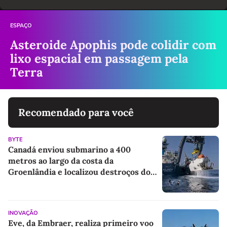
ESPAÇO
Asteroide Apophis pode colidir com
lixo espacial em passagem pela
Terra
Recomendado para você
BYTE
Canadá enviou submarino a 400
metros ao largo da costa da
Groenlândia e localizou destroços do
lendário navio de Shackleton
INOVAÇÃO
Eve, da Embraer, realiza primeiro voo