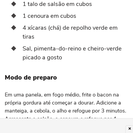
1 talo de salsão em cubos
1 cenoura em cubos
4 xícaras (chá) de repolho verde em
tiras
Sal, pimenta-do-reino e cheiro-verde
picado a gosto
Modo de preparo
Em uma panela, em fogo médio, frite o bacon na
própria gordura até começar a dourar. Adicione a
manteiga, a cebola, o alho e refogue por 3 minutos.
Acrescente o salsão, a cenoura e refogue por 4
minutos, mexendo. Junte o repolho e mexa até