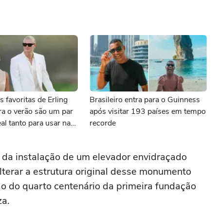
s favoritas de Erling
Brasileiro entra para o Guinness
ra o verão são um par
após visitar 193 países em tempo
eal tanto para usar na
recorde
roupa de banho quanto
a com terno de linho
a da instalação de um elevador envidraçado
terar a estrutura original desse monumento
o do quarto centenário da primeira fundação
za.