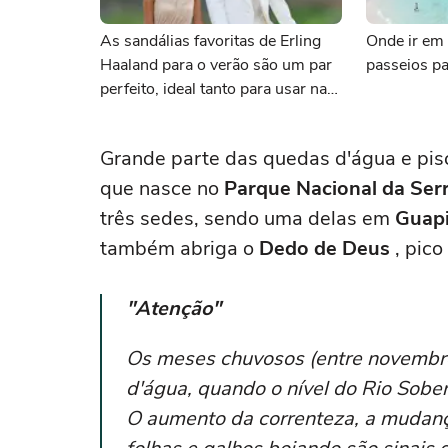
As sandálias favoritas de Erling
Onde ir em 
Haaland para o verão são um par
passeios pa
perfeito, ideal tanto para usar na
praia com roupa de banho quanto
em uma festa com terno de linho
Grande parte das quedas d'água e pis
que nasce no
Parque Nacional da Ser
três sedes, sendo uma delas em
Guap
também abriga o
Dedo de Deus
, pic
"Atenção"
Os meses chuvosos (entre novembro
d'água, quando o nível do Rio Sob
O aumento da correnteza, a mudanç