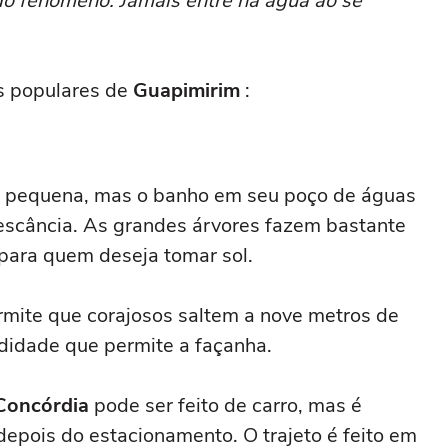
 do fenômeno. Jamais entre na água ao se
s populares de
Guapimirim
:
 pequena, mas o banho em seu poço de águas
escância. As grandes árvores fazem bastante
 para quem deseja tomar sol.
ermite que corajosos saltem a nove metros de
ndidade que permite a façanha.
Concórdia
pode ser feito de carro, mas é
depois do estacionamento. O trajeto é feito em