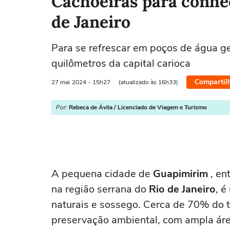
Cachoeiras para conhe
de Janeiro
Para se refrescar em poços de água g
quilômetros da capital carioca
Compartil
27 mai
2024
- 15h27
(atualizado às 16h33)
Por:
Rebeca de Ávila / Licenciado de Viagem e Turismo
A pequena cidade de
Guapimirim
, en
na região serrana do
Rio de Janeiro
, 
naturais e sossego. Cerca de 70% do t
preservação ambiental, com ampla áre