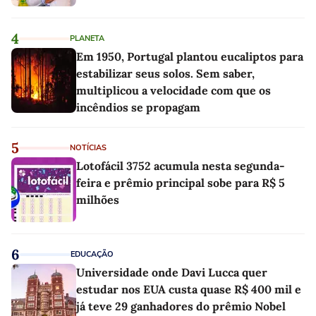
4
PLANETA
Em 1950, Portugal plantou eucaliptos para
estabilizar seus solos. Sem saber,
multiplicou a velocidade com que os
incêndios se propagam
5
NOTÍCIAS
Lotofácil 3752 acumula nesta segunda-
feira e prêmio principal sobe para R$ 5
milhões
6
EDUCAÇÃO
Universidade onde Davi Lucca quer
estudar nos EUA custa quase R$ 400 mil e
já teve 29 ganhadores do prêmio Nobel