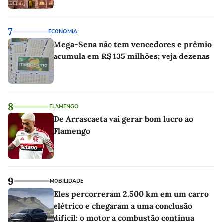
7
ECONOMIA
Mega-Sena não tem vencedores e prêmio
acumula em R$ 135 milhões; veja dezenas
8
FLAMENGO
De Arrascaeta vai gerar bom lucro ao
Flamengo
9
MOBILIDADE
Eles percorreram 2.500 km em um carro
elétrico e chegaram a uma conclusão
difícil: o motor a combustão continua