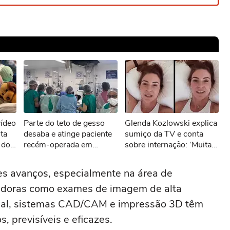
sível reproduzir o vídeo
vídeo
Parte do teto de gesso
Glenda Kozlowski explica
ar novamente
ta
desaba e atinge paciente
sumiço da TV e conta
 do
recém-operada em
sobre internação: ‘Muita
hospital no Recife
dor’
s avanços, especialmente na área de
vadoras como exames de imagem de alta
rtual, sistemas CAD/CAM e impressão 3D têm
 previsíveis e eficazes.