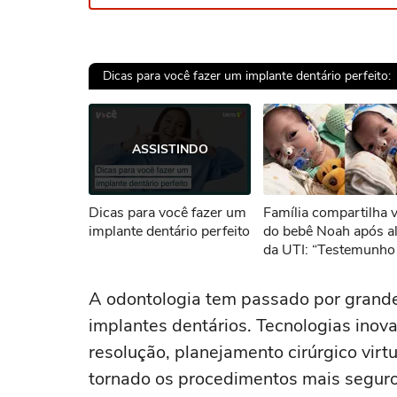
Dicas para você fazer um implante dentário perfeito:
Ops!
ASSISTINDO
Não foi pos
Dicas para você fazer um
Família compartilha 
Tent
implante dentário perfeito
do bebê Noah após al
da UTI: “Testemunho
poder de Deus”
A odontologia tem passado por grande
implantes dentários. Tecnologias ino
resolução, planejamento cirúrgico vi
tornado os procedimentos mais seguros,