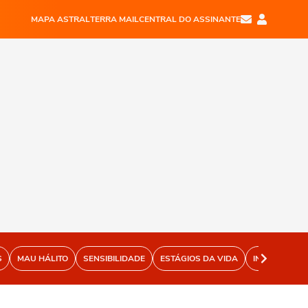
MAPA ASTRAL
TERRA MAIL
CENTRAL DO ASSINANTE
S
MAU HÁLITO
SENSIBILIDADE
ESTÁGIOS DA VIDA
INFANTIL