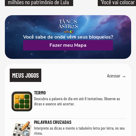
milhões no patrimônio de Lula
'Você vai colocar
mim'
Você sabe de onde vêm seus bloqueios?
Fazer meu Mapa
MEUS JOGOS
Acessar →
TERMO
Descubra a palavra do dia em até 6 tentativas. Observe as
dicas e avance até acertar.
PALAVRAS CRUZADAS
Interprete as dicas e monte o tabuleiro letra por letra, no seu
ritmo.