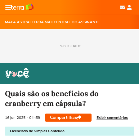
MAPA ASTRAL
TERRA MAIL
CENTRAL DO ASSINANTE
PUBLICIDADE
Quais são os benefícios do
cranberry em cápsula?
Compartilhar
Exibir comentários
16 jun
2025
- 04h59
Licenciado de Simples Conteudo