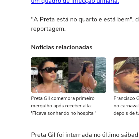
um quadro de infecção urinária.
"A Preta está no quarto e está bem", d
reportagem.
Notícias relacionadas
Preta Gil comemora primeiro
Francisco Gi
mergulho após receber alta:
no carnaval
'Ficava sonhando no hospital'
depois de t
passou'
Preta Gil foi internada no último sábad