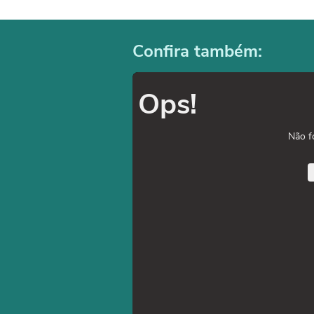
Confira também:
Ops!
Não f