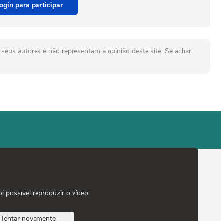
ogin para participar
seus autores e não representam a opinião deste site. Se achar
oi possível reproduzir o vídeo
Tentar novamente