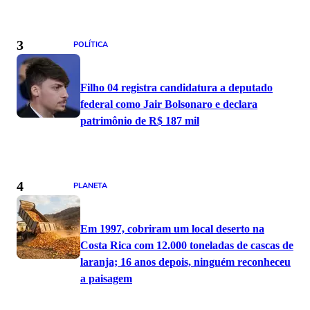
3
POLÍTICA
Filho 04 registra candidatura a deputado
federal como Jair Bolsonaro e declara
patrimônio de R$ 187 mil
4
PLANETA
Em 1997, cobriram um local deserto na
Costa Rica com 12.000 toneladas de cascas de
laranja; 16 anos depois, ninguém reconheceu
a paisagem