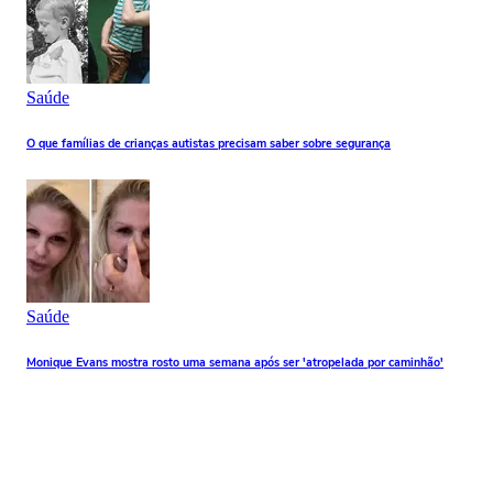
Saúde
O que famílias de crianças autistas precisam saber sobre segurança
Saúde
Monique Evans mostra rosto uma semana após ser 'atropelada por caminhão'