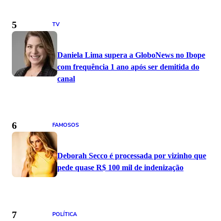
5
TV
Daniela Lima supera a GloboNews no Ibope
com frequência 1 ano após ser demitida do
canal
6
FAMOSOS
Deborah Secco é processada por vizinho que
pede quase R$ 100 mil de indenização
7
POLÍTICA