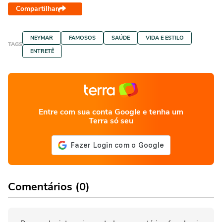
Compartilhar
NEYMAR
FAMOSOS
SAÚDE
VIDA E ESTILO
TAGS
ENTRETÊ
Entre com sua conta Google e tenha um
Terra só seu
Comentários (0)