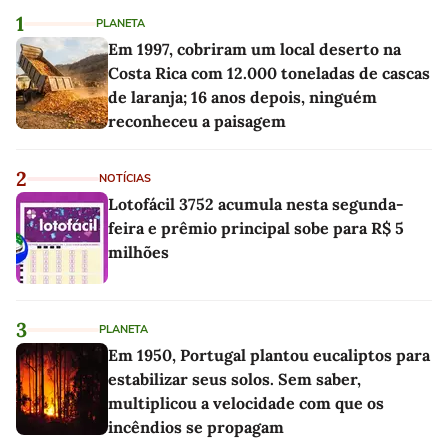
1
PLANETA
Em 1997, cobriram um local deserto na
Costa Rica com 12.000 toneladas de cascas
de laranja; 16 anos depois, ninguém
reconheceu a paisagem
2
NOTÍCIAS
Lotofácil 3752 acumula nesta segunda-
feira e prêmio principal sobe para R$ 5
milhões
3
PLANETA
Em 1950, Portugal plantou eucaliptos para
estabilizar seus solos. Sem saber,
multiplicou a velocidade com que os
incêndios se propagam