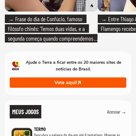
→ Frase do dia de Confúcio, famoso
→ Entre Thiago A
filósofo chinês: 'Temos duas vidas, e a
Flamengo recebeu
segunda começa quando compreendemos
que só temos uma'
Ajude o Terra a ficar entre os 20 maiores sites de
notícias do Brasil.
Vote aqui!
MEUS JOGOS
Acessar →
TERMO
Descubra a palavra do dia em até 6 tentativas. Observe as