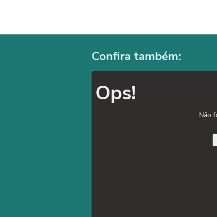
Confira também:
Ops!
Não f