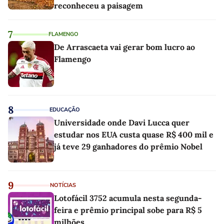
reconheceu a paisagem
7
FLAMENGO
De Arrascaeta vai gerar bom lucro ao
Flamengo
8
EDUCAÇÃO
Universidade onde Davi Lucca quer
estudar nos EUA custa quase R$ 400 mil e
já teve 29 ganhadores do prêmio Nobel
9
NOTÍCIAS
Lotofácil 3752 acumula nesta segunda-
feira e prêmio principal sobe para R$ 5
milhões