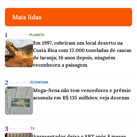
Mais lidas
1
PLANETA
Em 1997, cobriram um local deserto na
Costa Rica com 12.000 toneladas de cascas
de laranja; 16 anos depois, ninguém
reconheceu a paisagem
2
ECONOMIA
Mega-Sena não tem vencedores e prêmio
acumula em R$ 135 milhões; veja dezenas
3
TV
Apresentador deixa o SBT após 8 meses