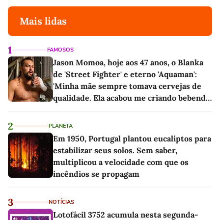
Mais lidas
1
FAMOSOS
Jason Momoa, hoje aos 47 anos, o Blanka
de 'Street Fighter' e eterno 'Aquaman':
'Minha mãe sempre tomava cervejas de
qualidade. Ela acabou me criando bebendo
as melhores'
2
PLANETA
Em 1950, Portugal plantou eucaliptos para
estabilizar seus solos. Sem saber,
multiplicou a velocidade com que os
incêndios se propagam
3
NOTÍCIAS
Lotofácil 3752 acumula nesta segunda-