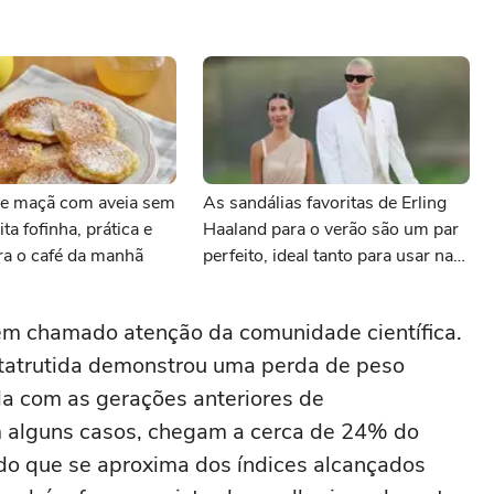
e maçã com aveia sem
As sandálias favoritas de Erling
ita fofinha, prática e
Haaland para o verão são um par
ara o café da manhã
perfeito, ideal tanto para usar na
praia com roupa de banho quanto
em uma festa com terno de linho
êm chamado atenção da comunidade científica.
etatrutida demonstrou uma perda de peso
da com as gerações anteriores de
 alguns casos, chegam a cerca de 24% do
do que se aproxima dos índices alcançados