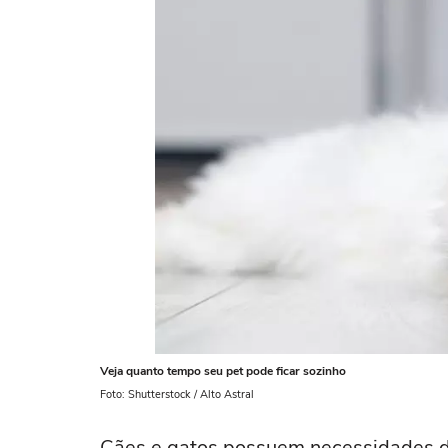
Veja quanto tempo seu pet pode ficar sozinho
Foto: Shutterstock / Alto Astral
Cães e gatos possuem necessidades di