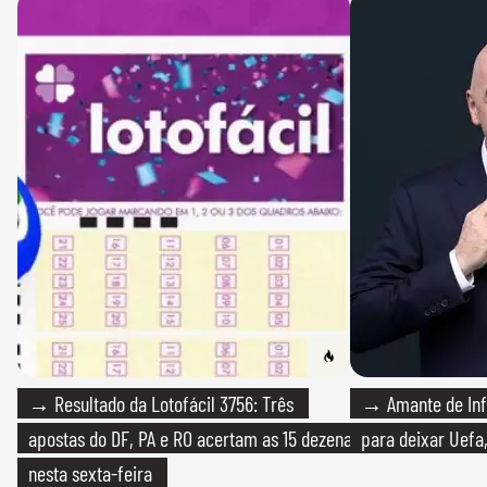
→ Resultado da Lotofácil 3756: Três
→ Amante de Infa
apostas do DF, PA e RO acertam as 15 dezenas
para deixar Uefa,
nesta sexta-feira